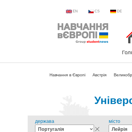
EN
CS
DE
Гол
Навчання в Європі
Австрія
Великобр
Універ
держава
місто