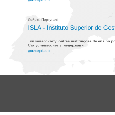
Лейрія, Португалія
ISLA - Instituto Superior de Ges
Тип університету:
outras instituições de ensino p
Статус університету:
недержавні
докладніше »