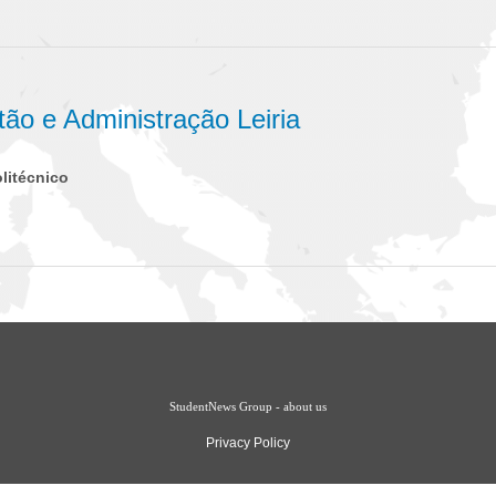
tão e Administração Leiria
olitécnico
StudentNews Group - about us
Privacy Policy