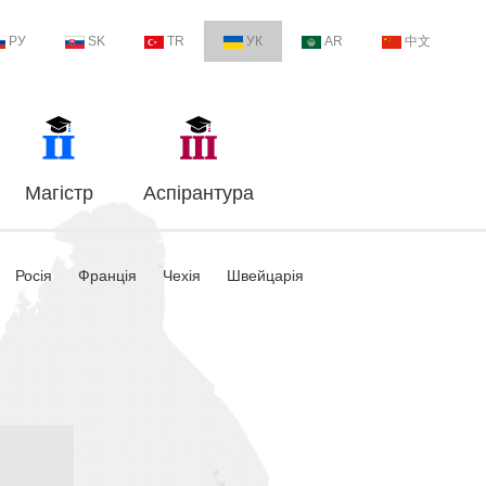
РУ
SK
TR
УК
AR
中文
Магістр
Аспірантура
Росія
Франція
Чехія
Швейцарія