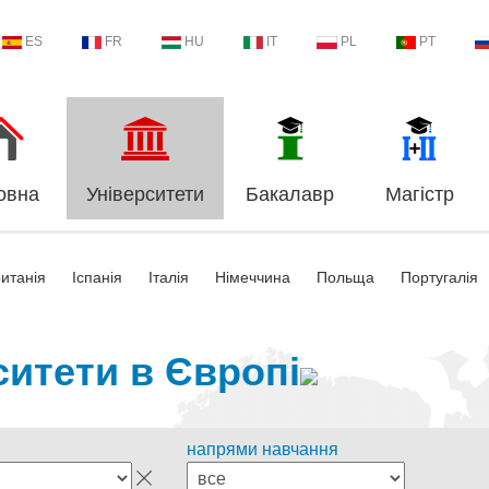
ES
FR
HU
IT
PL
PT
овна
Університети
Бакалавр
Магістр
итанія
Іспанія
Італія
Німеччина
Польща
Португалія
ситети в Європі
напрями навчання