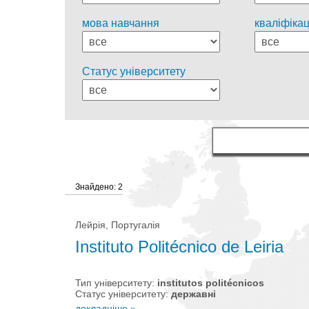
мова навчання
кваліфікац
Статус університету
Знайдено: 2
Лейрія, Португалія
Instituto Politécnico de Leiria
Тип університету:
institutos politécnicos
Статус університету:
державні
докладніше »