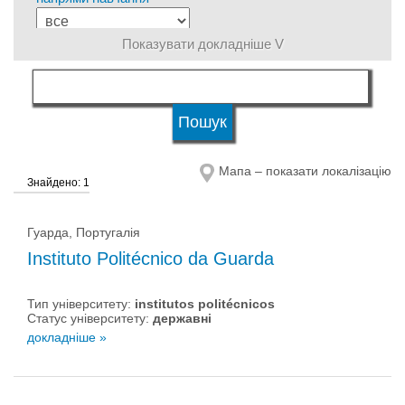
Показувати докладніше V
мова навчання
кваліфікація
Мапа – показати локалізацію
Знайдено: 1
Тип університету
Гуарда, Португалія
Статус університету
Instituto Politécnico da Guarda
Тип університету:
institutos politécnicos
Статус університету:
державні
докладніше »