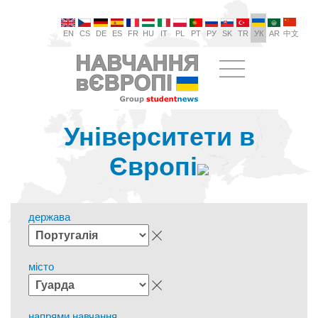
EN
CS
DE
ES
FR
HU
IT
PL
PT
РУ
SK
TR
УК
AR
中文
Університети в
Європі
держава
місто
напрями навчання