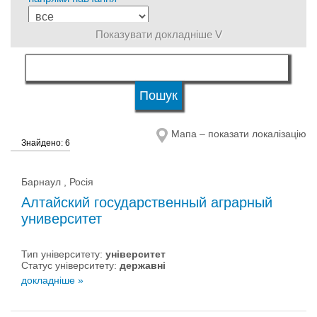
Показувати докладніше V
мова навчання
Тип університету
Мапа – показати локалізацію
Знайдено: 6
Статус університету
Барнаул , Росія
Алтайский государственный аграрный
университет
Тип університету:
університет
Статус університету:
державні
докладніше »