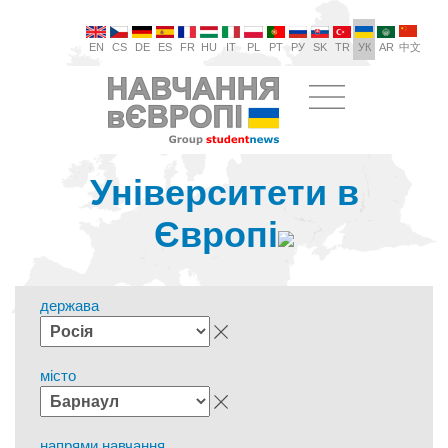
EN
CS
DE
ES
FR
HU
IT
PL
PT
РУ
SK
TR
УК
AR
中文
Університети в
Європі
держава
місто
напрями навчання