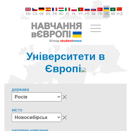
EN
CS
DE
ES
FR
HU
IT
PL
PT
РУ
SK
TR
УК
AR
中文
Університети в
Європі
держава
місто
напрями навчання