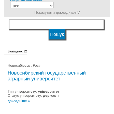
Показувати докладніше V
мова навчання
Тип університету
Знайдено: 12
Статус університету
Новосибірськ , Росія
Новосибирский государственный
аграрный университет
Тип університету:
університет
Статус університету:
державні
докладніше »