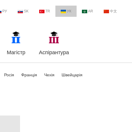
РУ
SK
TR
УК
AR
中文
Магістр
Аспірантура
Росія
Франція
Чехія
Швейцарія