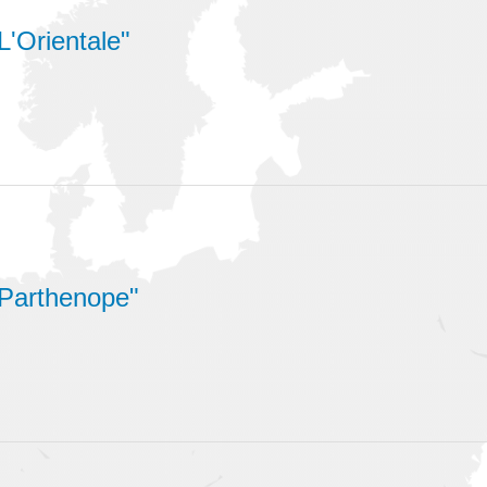
"L'Orientale"
 "Parthenope"