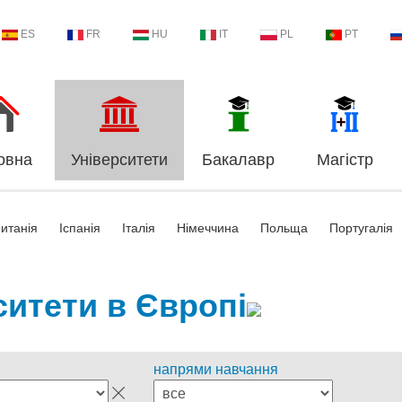
ES
FR
HU
IT
PL
PT
овна
Університети
Бакалавр
Магістр
итанія
Іспанія
Італія
Німеччина
Польща
Португалія
ситети в Європі
напрями навчання