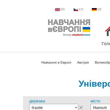
EN
CS
DE
Гол
Навчання в Європі
Австрія
Великобр
Універ
держава
місто