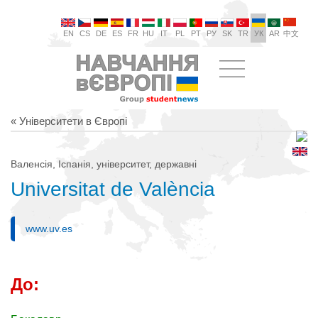
EN
CS
DE
ES
FR
HU
IT
PL
PT
РУ
SK
TR
УК
AR
中文
« Університети в Європі
Валенсія, Іспанія, університет, державні
Universitat de València
www.uv.es
До: