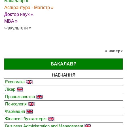
Бакалавр »
Аспірантура - Магістр »
Доктор наук »
MBA »
Факультети »
» наверх
БАКАЛАВР
НАВЧАННЯ
Економіка
Лікар
Правознавство
Психологія
Фармация
Фінанси і бухгалтерія
Business Administration and Management