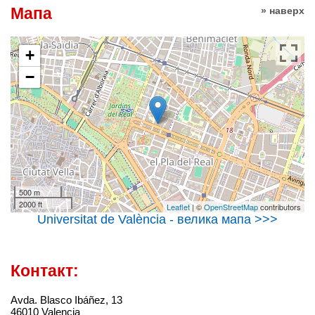
Мапа
» наверх
+
−
500 m
2000 ft
Leaflet
| ©
OpenStreetMap
contributors
Universitat de València - велика мапа >>>
Контакт:
Avda. Blasco Ibáñez, 13
46010 Valencia