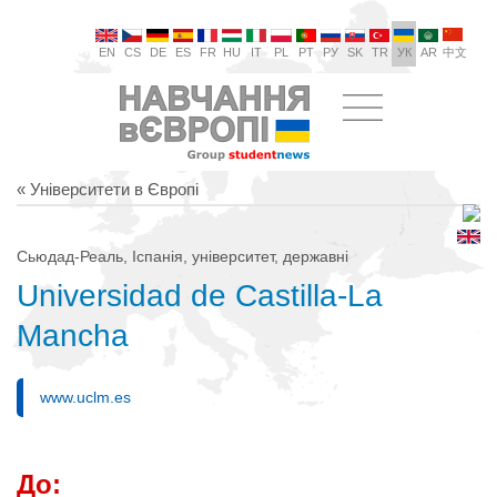
EN
CS
DE
ES
FR
HU
IT
PL
PT
РУ
SK
TR
УК
AR
中文
« Університети в Європі
Сьюдад-Реаль, Іспанія, університет, державні
Universidad de Castilla-La
Mancha
www.uclm.es
До: