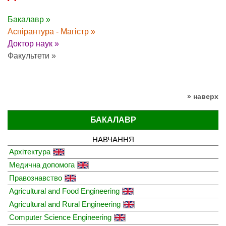
Бакалавр »
Аспірантура - Магістр »
Доктор наук »
Факультети »
» наверх
БАКАЛАВР
НАВЧАННЯ
Архітектура
Медична допомога
Правознавство
Agricultural and Food Engineering
Agricultural and Rural Engineering
Computer Science Engineering