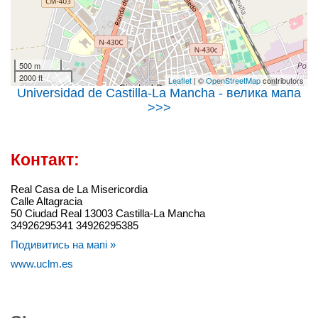
500 m
2000 ft
Leaflet
| ©
OpenStreetMap
contributors
Universidad de Castilla-La Mancha - велика мапа
>>>
Контакт:
Real Casa de La Misericordia
Calle Altagracia
50 Ciudad Real 13003 Castilla-La Mancha
34926295341 34926295385
Подивитись на мапі »
www.uclm.es