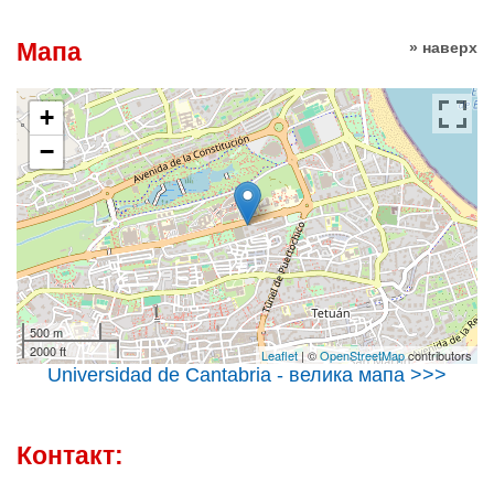
Мапа
» наверх
+
−
500 m
2000 ft
Leaflet
| ©
OpenStreetMap
contributors
Universidad de Cantabria - велика мапа >>>
Контакт: