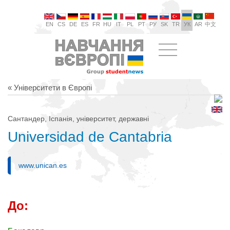
EN
CS
DE
ES
FR
HU
IT
PL
PT
РУ
SK
TR
УК
AR
中文
« Університети в Європі
Сантандер, Іспанія, університет, державні
Universidad de Cantabria
www.unican.es
До: