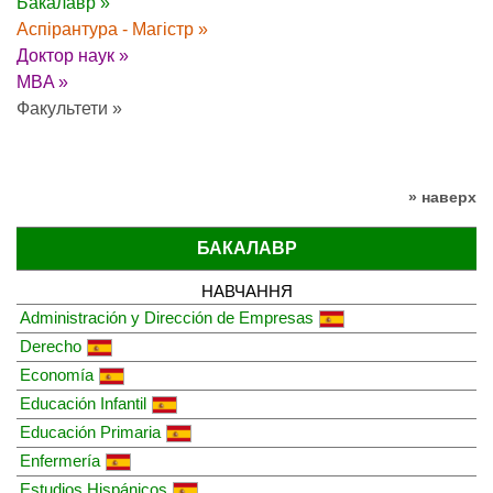
Бакалавр »
Аспірантура - Магістр »
Доктор наук »
MBA »
Факультети »
» наверх
БАКАЛАВР
НАВЧАННЯ
Administración y Dirección de Empresas
Derecho
Economía
Educación Infantil
Educación Primaria
Enfermería
Estudios Hispánicos