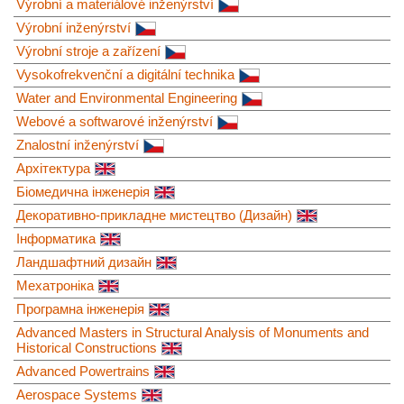
Výrobní a materiálové inženýrství
Výrobní inženýrství
Výrobní stroje a zařízení
Vysokofrekvenční a digitální technika
Water and Environmental Engineering
Webové a softwarové inženýrství
Znalostní inženýrství
Архітектура
Біомедична інженерія
Декоративно-прикладне мистецтво (Дизайн)
Інформатика
Ландшафтний дизайн
Мехатроніка
Програмна інженерія
Advanced Masters in Structural Analysis of Monuments and
Historical Constructions
Advanced Powertrains
Aerospace Systems