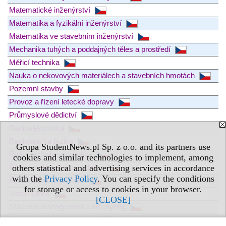
Matematické inženýrství
Matematika a fyzikální inženýrství
Matematika ve stavebním inženýrství
Mechanika tuhých a poddajných těles a prostředí
Měřicí technika
Nauka o nekovových materiálech a stavebních hmotách
Pozemní stavby
Provoz a řízení letecké dopravy
Průmyslové dědictví
Radioelektronika
Radiologická fyzika
Grupa StudentNews.pl Sp. z o.o. and its partners use
Řídicí technika a robotika
cookies and similar technologies to implement, among
Řízení a ekonomika podniku
others statistical and advertising services in accordance
with the
Privacy Policy
. You can specify the conditions
Řízení strojů a procesů
for storage or access to cookies in your browser.
Smart Cities
[CLOSE]
Stavební management a inženýring
Stavební obnova památek