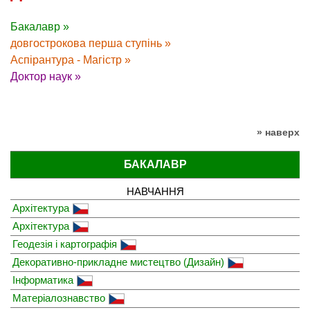
Бакалавр »
довгострокова перша ступінь »
Аспірантура - Магістр »
Доктор наук »
» наверх
БАКАЛАВР
НАВЧАННЯ
Архітектура
Архітектура
Геодезія і картографія
Декоративно-прикладне мистецтво (Дизайн)
Інформатика
Матеріалознавство