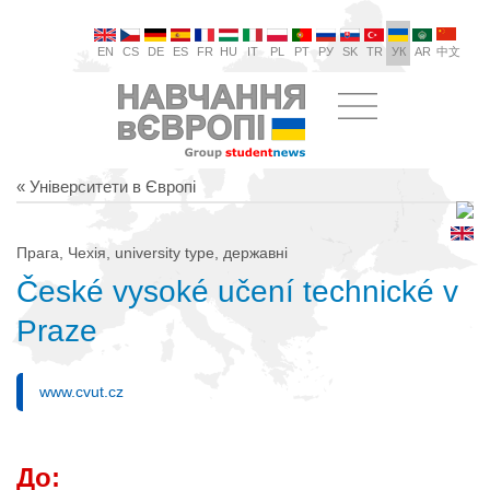
EN
CS
DE
ES
FR
HU
IT
PL
PT
РУ
SK
TR
УК
AR
中文
« Університети в Європі
Прага, Чехія, university type, державні
České vysoké učení technické v
Praze
www.cvut.cz
До: