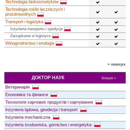
Technologia biokosmetyków
Technologia roślin leczniczych i
prozdrowotnych
Transport i logistyka
Inżynieria transportu i spedycja
Zarządzanie w logistyce
Winogrodnictwo i enologia
» наверх
ДОКТОР НАУК
більше »
Ветеринарія
Економіка та фінанси
Технологія харчових продуктів і харчування
Inżynieria lądowa, geodezja i transport
Inżynieria mechaniczna
Inżynieria środowiska, górnictwo i energetyka