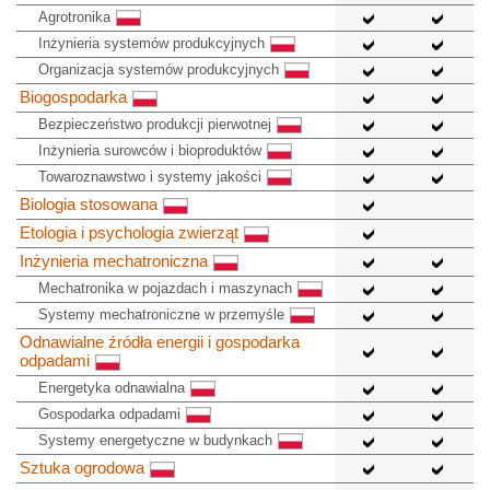
Agrotronika
Inżynieria systemów produkcyjnych
Organizacja systemów produkcyjnych
Biogospodarka
Bezpieczeństwo produkcji pierwotnej
Inżynieria surowców i bioproduktów
Towaroznawstwo i systemy jakości
Biologia stosowana
Etologia i psychologia zwierząt
Inżynieria mechatroniczna
Mechatronika w pojazdach i maszynach
Systemy mechatroniczne w przemyśle
Odnawialne źródła energii i gospodarka
odpadami
Energetyka odnawialna
Gospodarka odpadami
Systemy energetyczne w budynkach
Sztuka ogrodowa