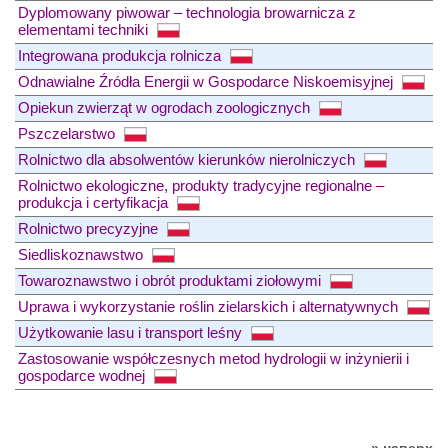
Dyplomowany piwowar – technologia browarnicza z
elementami techniki
Integrowana produkcja rolnicza
Odnawialne Źródła Energii w Gospodarce Niskoemisyjnej
Opiekun zwierząt w ogrodach zoologicznych
Pszczelarstwo
Rolnictwo dla absolwentów kierunków nierolniczych
Rolnictwo ekologiczne, produkty tradycyjne regionalne –
produkcja i certyfikacja
Rolnictwo precyzyjne
Siedliskoznawstwo
Towaroznawstwo i obrót produktami ziołowymi
Uprawa i wykorzystanie roślin zielarskich i alternatywnych
Użytkowanie lasu i transport leśny
Zastosowanie współczesnych metod hydrologii w inżynierii i
gospodarce wodnej
» наверх