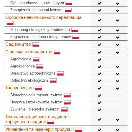
Ochrona ekosystemów leśnych
Zarządzanie zasobami leśnymi
Охорона навколишнього середовища
Monitoring ekologiczny środowiska
Zagrożenia i ochrona ekosystemów
Садівництво
Сільське господарство
Agrobiologia
Agroekonomia
Doradztwo agrotechniczne
Rolnictwo ekologiczne
Тваринництво
Biotechnologia rozrodu zwirząt
Hodowla i użytkowanie zwirząt
Żywienie i dietetyka zwierząt
Технологія харчових продуктів і
харчування людини
Управління та інженерія продукції