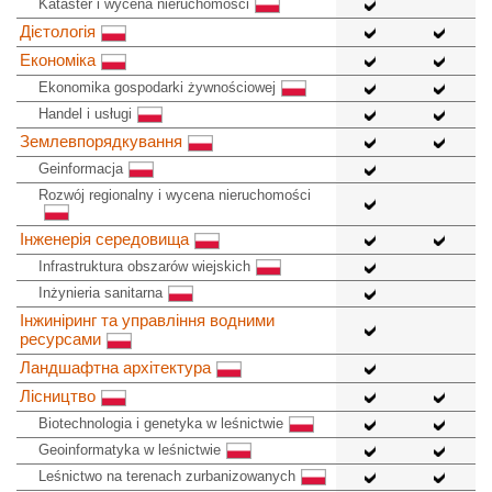
Kataster i wycena nieruchomości
Дієтологія
Економіка
Ekonomika gospodarki żywnościowej
Handel i usługi
Землевпорядкування
Geinformacja
Rozwój regionalny i wycena nieruchomości
Інженерія середовища
Infrastruktura obszarów wiejskich
Inżynieria sanitarna
Інжиніринг та управління водними
ресурсами
Ландшафтна архітектура
Лісництво
Biotechnologia i genetyka w leśnictwie
Geoinformatyka w leśnictwie
Leśnictwo na terenach zurbanizowanych