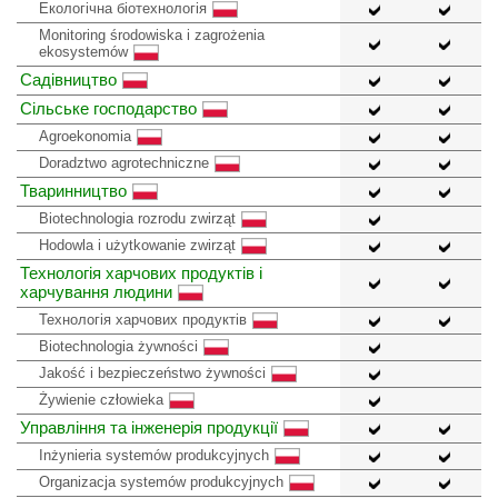
Екологічна біотехнологія
Monitoring środowiska i zagrożenia
ekosystemów
Садівництво
Сільське господарство
Agroekonomia
Doradztwo agrotechniczne
Тваринництво
Biotechnologia rozrodu zwirząt
Hodowla i użytkowanie zwirząt
Технологія харчових продуктів і
харчування людини
Технологія харчових продуктів
Biotechnologia żywności
Jakość i bezpieczeństwo żywności
Żywienie człowieka
Управління та інженерія продукції
Inżynieria systemów produkcyjnych
Organizacja systemów produkcyjnych