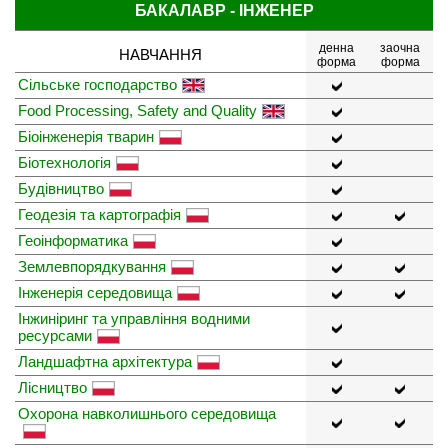
БАКАЛАВР - ІНЖЕНЕР
денна
заочна
НАВЧАННЯ
форма
форма
Сільське господарство
Food Processing, Safety and Quality
Біоінженерія тварин
Біотехнологія
Будівництво
Геодезія та картографія
Геоінформатика
Землевпорядкування
Інженерія середовища
Інжиніринг та управління водними
ресурсами
Ландшафтна архітектура
Лісництво
Охорона навколишнього середовища