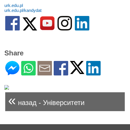
urk.edu.pl
urk.edu.pl/kandydat
Share
«
назад - Університети