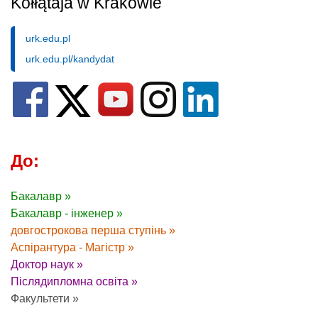
Kołłątaja w Krakowie
urk.edu.pl
urk.edu.pl/kandydat
До:
Бакалавр »
Бакалавр - інженер »
довгострокова перша ступінь »
Аспірантура - Магістр »
Доктор наук »
Післядипломна освіта »
Факультети »