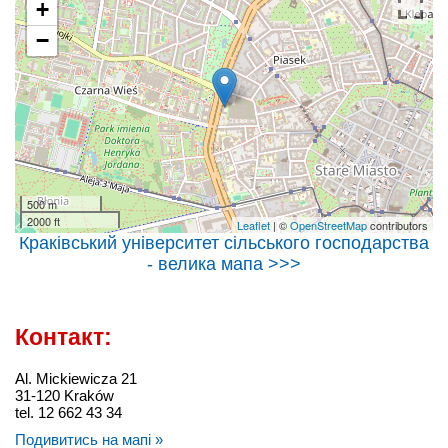
+
−
500 m
2000 ft
Leaflet
| ©
OpenStreetMap
contributors
Краківський університет сільського господарства
- велика мапа >>>
Контакт:
Al. Mickiewicza 21
31-120 Kraków
tel. 12 662 43 34
Подивитись на мапі »