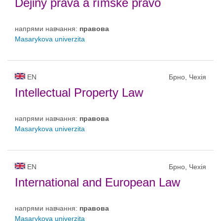
Dějiny práva a římské právo
напрями навчання:
правовa
Masarykova univerzita
EN
Брно, Чехія
Intellectual Property Law
напрями навчання:
правовa
Masarykova univerzita
EN
Брно, Чехія
International and European Law
напрями навчання:
правовa
Masarykova univerzita