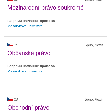
Mezinárodní právo soukromé
напрями навчання:
правовa
Masarykova univerzita
Брно, Чехія
CS
Občanské právo
напрями навчання:
правовa
Masarykova univerzita
Брно, Чехія
CS
Obchodní právo