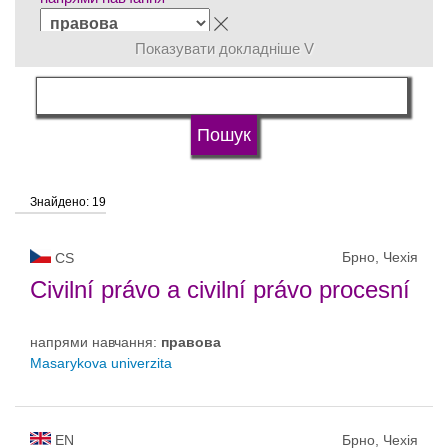
Показувати докладніше V
мова навчання
Тип університету
Знайдено: 19
Статус університету
Брно, Чехія
CS
Civilní právo a civilní právo procesní
напрями навчання:
правовa
Masarykova univerzita
EN
Брно, Чехія