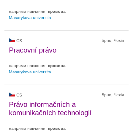
напрями навчання:
правовa
Masarykova univerzita
Брно, Чехія
CS
Pracovní právo
напрями навчання:
правовa
Masarykova univerzita
Брно, Чехія
CS
Právo informačních a
komunikačních technologií
напрями навчання:
правовa