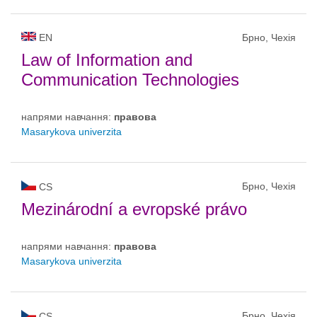
EN
Брно, Чехія
Law of Information and
Communication Technologies
напрями навчання:
правовa
Masarykova univerzita
Брно, Чехія
CS
Mezinárodní a evropské právo
напрями навчання:
правовa
Masarykova univerzita
Брно, Чехія
CS