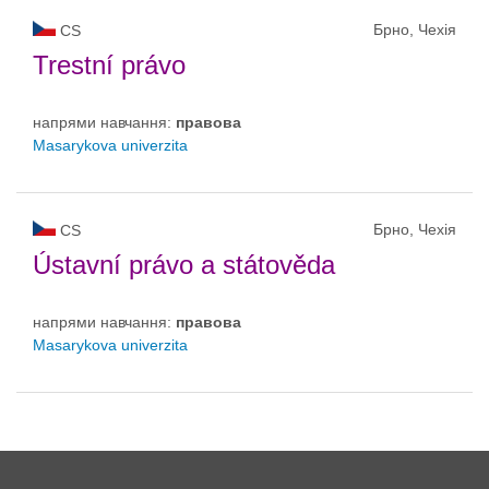
Брно, Чехія
CS
Trestní právo
напрями навчання:
правовa
Masarykova univerzita
Брно, Чехія
CS
Ústavní právo a státověda
напрями навчання:
правовa
Masarykova univerzita