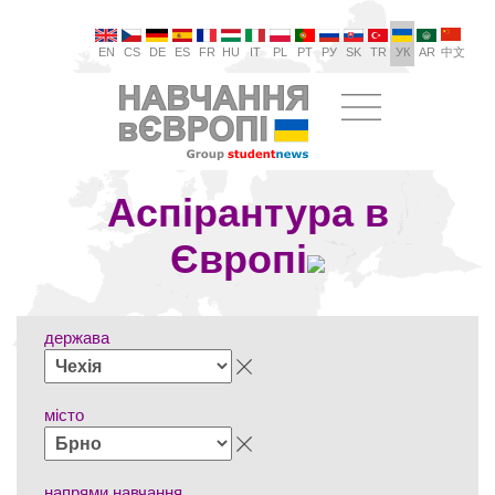
EN
CS
DE
ES
FR
HU
IT
PL
PT
РУ
SK
TR
УК
AR
中文
Аспірантура в
Європі
держава
місто
напрями навчання