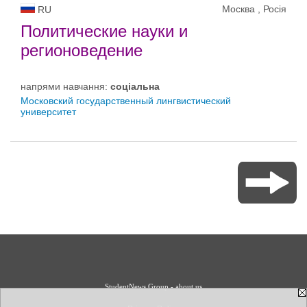
Москва , Росія
RU
Политические науки и
регионоведение
напрями навчання:
соціальна
Московский государственный лингвистический
университет
StudentNews Group - about us