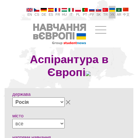
EN
CS
DE
ES
FR
HU
IT
PL
PT
РУ
SK
TR
УК
AR
中文
Аспірантура в
Європі
держава
місто
напрями навчання