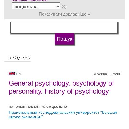
Показувати докладніше V
мова навчання
Тип університету
Знайдено: 97
Статус університету
EN
Москва , Росія
General psychology, psychology of
personality, history of psychology
напрями навчання:
соціальна
Национальный исследовательский университет "Высшая
школа экономики"