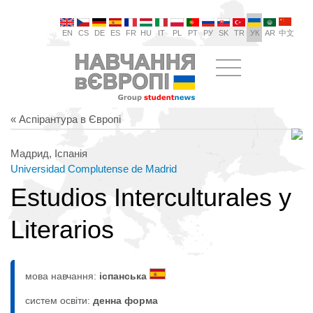
EN
CS
DE
ES
FR
HU
IT
PL
PT
РУ
SK
TR
УК
AR
中文
« Аспірантура в Європі
Мадрид, Іспанія
Universidad Complutense de Madrid
Estudios Interculturales y
Literarios
мова навчання:
іспанська
систем освіти:
денна форма