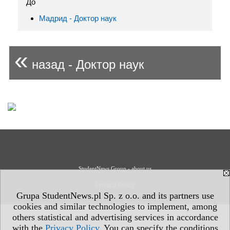
До
Мадрид - Доктор наук
«
назад - Доктор наук
StudentNews Group - about us
Privacy Policy
Grupa StudentNews.pl Sp. z o.o. and its partners use
cookies and similar technologies to implement, among
others statistical and advertising services in accordance
with the
Privacy Policy
. You can specify the conditions