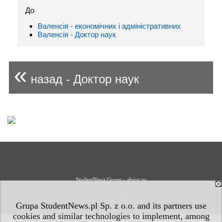
До
Валенсія - економічних і адміністративних
Валенсія - Доктор наук
«
назад - Доктор наук
StudentNews Group - about us
Privacy Policy
Grupa StudentNews.pl Sp. z o.o. and its partners use
cookies and similar technologies to implement, among