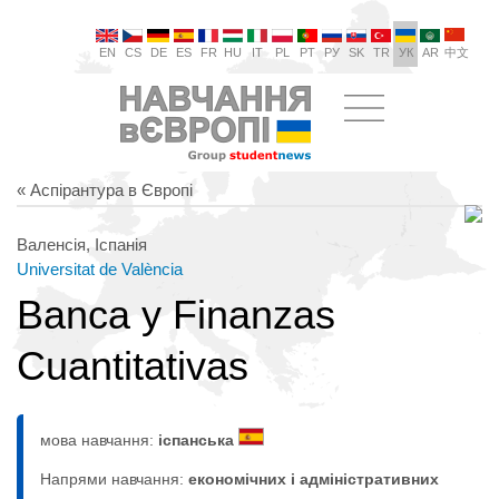
EN
CS
DE
ES
FR
HU
IT
PL
PT
РУ
SK
TR
УК
AR
中文
« Аспірантура в Європі
Валенсія, Іспанія
Universitat de València
Banca y Finanzas
Cuantitativas
мова навчання:
іспанська
Напрями навчання:
економічних і адміністративних