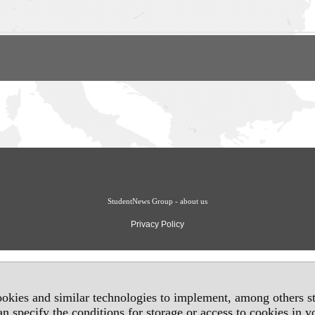
StudentNews Group - about us
Privacy Policy
okies and similar technologies to implement, among others sta
an specify the conditions for storage or access to cookies in 