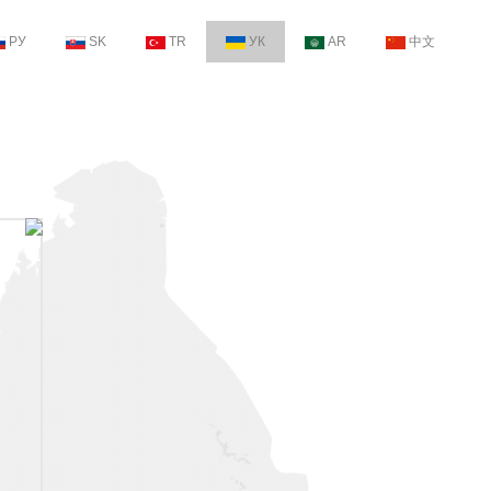
РУ
SK
TR
УК
AR
中文