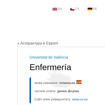
EN
CS
DE
« Аспірантура в Європі
Universitat de València
Enfermería
мова навчання:
іспанська
систем освіти:
денна форма
Сайт www університету:
www.uv.es