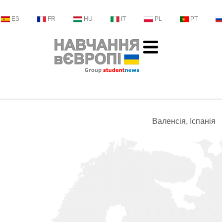
ES
FR
HU
IT
PL
PT
Валенсія, Іспанія