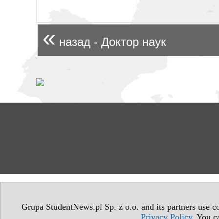
«
назад - Доктор наук
Grupa StudentNews.pl Sp. z o.o. and its partners use co
Privacy Policy
. You c