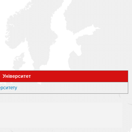
Університет
ерситету