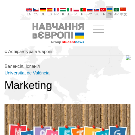
EN
CS
DE
ES
FR
HU
IT
PL
PT
РУ
SK
TR
УК
AR
中文
« Аспірантура в Європі
Валенсія, Іспанія
Universitat de València
Marketing