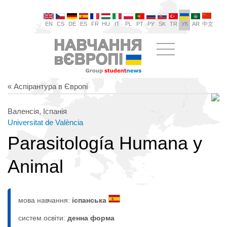
EN
CS
DE
ES
FR
HU
IT
PL
PT
РУ
SK
TR
УК
AR
中文
« Аспірантура в Європі
Валенсія, Іспанія
Universitat de València
Parasitología Humana y
Animal
мова навчання:
іспанська
систем освіти:
денна форма