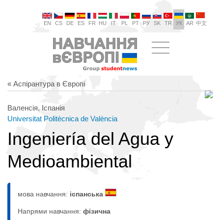
EN
CS
DE
ES
FR
HU
IT
PL
PT
РУ
SK
TR
УК
AR
中文
« Аспірантура в Європі
Валенсія, Іспанія
Universitat Politècnica de València
Ingeniería del Agua y
Medioambiental
мова навчання:
іспанська
Напрями навчання:
фізична