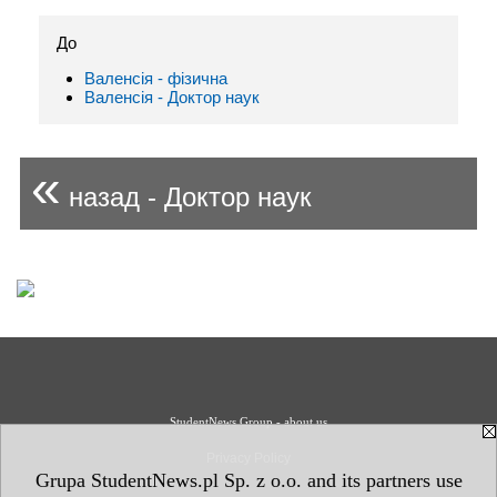
До
Валенсія - фізична
Валенсія - Доктор наук
«
назад - Доктор наук
StudentNews Group - about us
Privacy Policy
Grupa StudentNews.pl Sp. z o.o. and its partners use