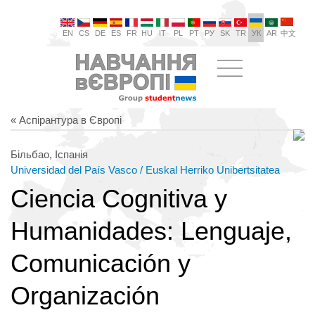
EN
CS
DE
ES
FR
HU
IT
PL
PT
РУ
SK
TR
УК
AR
中文
« Аспірантура в Європі
Більбао, Іспанія
Universidad del País Vasco / Euskal Herriko Unibertsitatea
Ciencia Cognitiva y
Humanidades: Lenguaje,
Comunicación y
Organización