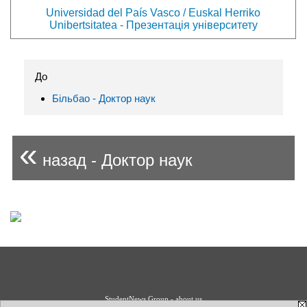
Universidad del País Vasco / Euskal Herriko
Unibertsitatea - Презентація університету
До
Більбао - Доктор наук
«
назад - Доктор наук
StudentNews Group - about us