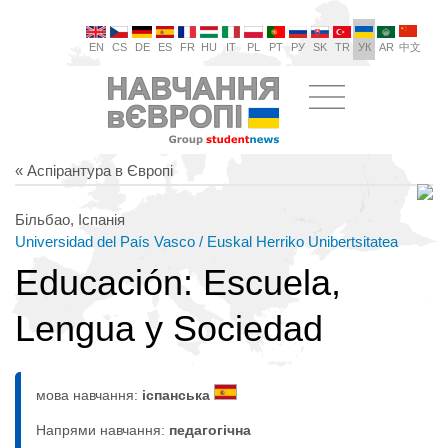
EN
CS
DE
ES
FR
HU
IT
PL
PT
РУ
SK
TR
УК
AR
中文
« Аспірантура в Європі
Більбао, Іспанія
Universidad del País Vasco / Euskal Herriko Unibertsitatea
Educación: Escuela,
Lengua y Sociedad
мова навчання:
іспанська
Напрями навчання:
педагогічна