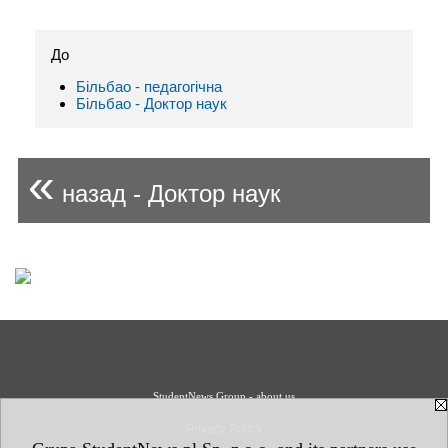
До
Більбао - педагогічна
Більбао - Доктор наук
«
назад - Доктор наук
StudentNews Group - about us
Privacy Policy