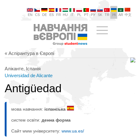
EN
CS
DE
ES
FR
HU
IT
PL
PT
РУ
SK
TR
УК
AR
中文
« Аспірантура в Європі
Аліканте, Іспанія
Universidad de Alicante
Antigüedad
мова навчання:
іспанська
систем освіти:
денна форма
Сайт www університету:
www.ua.es/