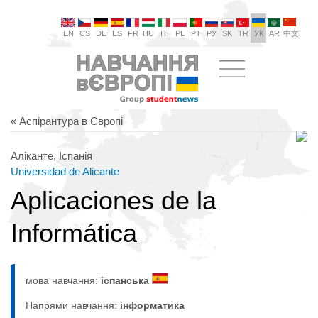
EN
CS
DE
ES
FR
HU
IT
PL
PT
РУ
SK
TR
УК
AR
中文
« Аспірантура в Європі
Аліканте, Іспанія
Universidad de Alicante
Aplicaciones de la
Informática
мова навчання:
іспанська
Напрями навчання:
інформaтика