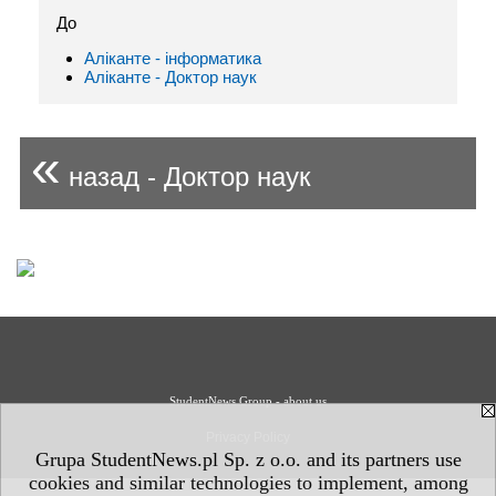
До
Аліканте - інформaтика
Аліканте - Доктор наук
«
назад - Доктор наук
StudentNews Group - about us
Privacy Policy
Grupa StudentNews.pl Sp. z o.o. and its partners use
cookies and similar technologies to implement, among