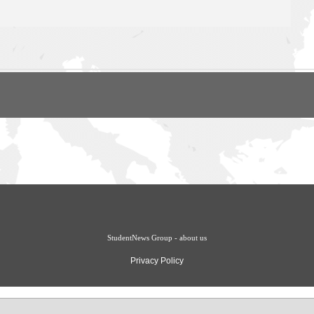
StudentNews Group - about us
Privacy Policy