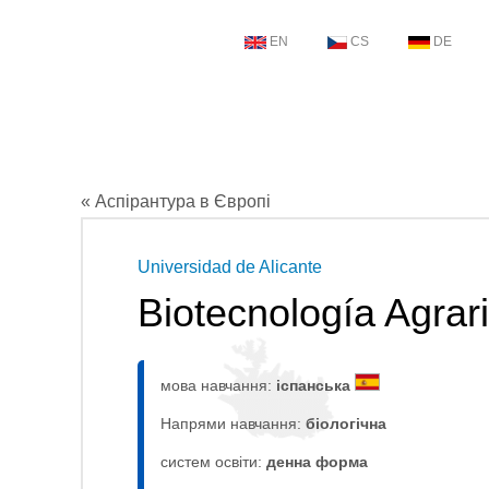
EN
CS
DE
« Аспірантура в Європі
Universidad de Alicante
Biotecnología Agrar
мова навчання:
іспанська
Напрями навчання:
біологічна
систем освіти:
денна форма