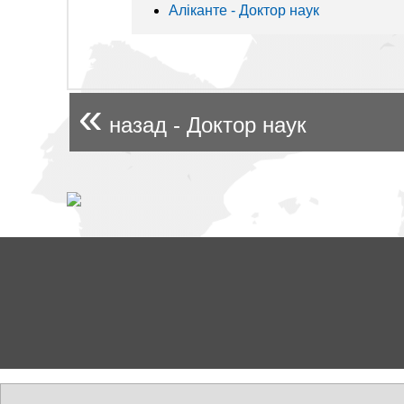
Аліканте - Доктор наук
«
назад - Доктор наук