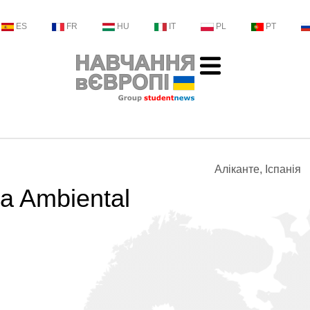
ES
FR
HU
IT
PL
PT
Аліканте, Іспанія
ia Ambiental