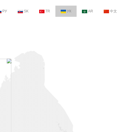
РУ
SK
TR
УК
AR
中文