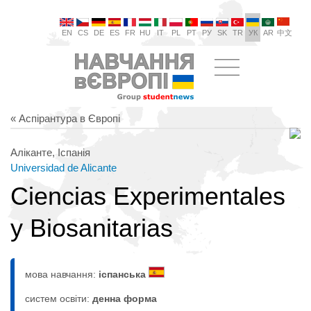
EN
CS
DE
ES
FR
HU
IT
PL
PT
РУ
SK
TR
УК
AR
中文
« Аспірантура в Європі
Аліканте, Іспанія
Universidad de Alicante
Ciencias Experimentales
y Biosanitarias
мова навчання:
іспанська
систем освіти:
денна форма