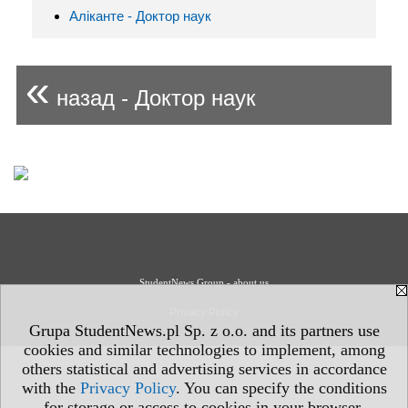
Аліканте - Доктор наук
«
назад - Доктор наук
StudentNews Group - about us
Privacy Policy
Grupa StudentNews.pl Sp. z o.o. and its partners use
cookies and similar technologies to implement, among
others statistical and advertising services in accordance
with the
Privacy Policy
. You can specify the conditions
for storage or access to cookies in your browser.