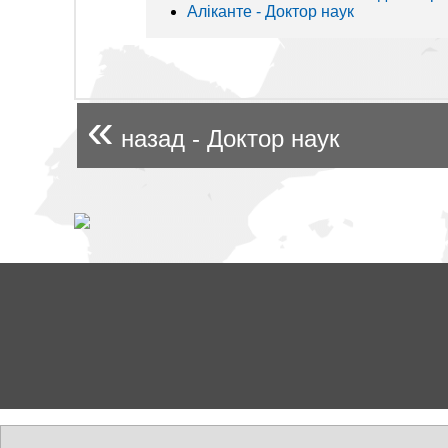
Аліканте - Доктор наук
«
назад - Доктор наук