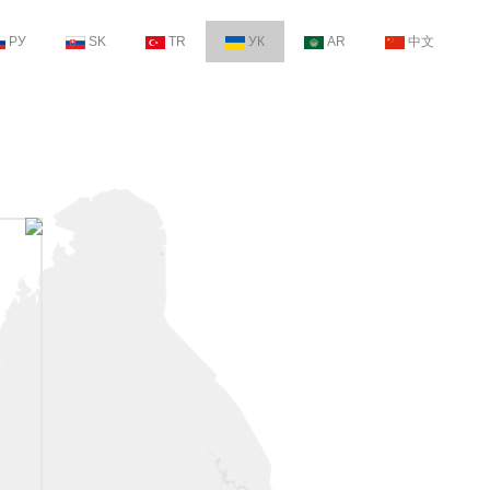
РУ
SK
TR
УК
AR
中文