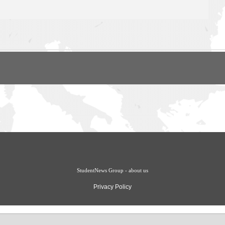
StudentNews Group - about us
Privacy Policy