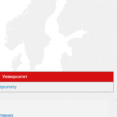
Університет
верситету
ативних