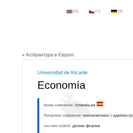
EN
CS
DE
« Аспірантура в Європі
Universidad de Alicante
Economía
мова навчання:
іспанська
Напрями навчання:
економічних і адмініст
систем освіти:
денна форма