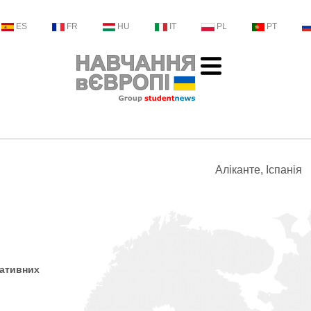
ES
FR
HU
IT
PL
PT
Аліканте, Іспанія
ративних