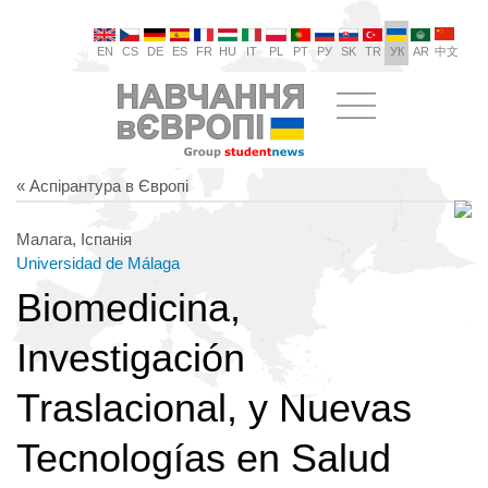
EN
CS
DE
ES
FR
HU
IT
PL
PT
РУ
SK
TR
УК
AR
中文
« Аспірантура в Європі
Малага, Іспанія
Universidad de Málaga
Biomedicina,
Investigación
Traslacional, y Nuevas
Tecnologías en Salud