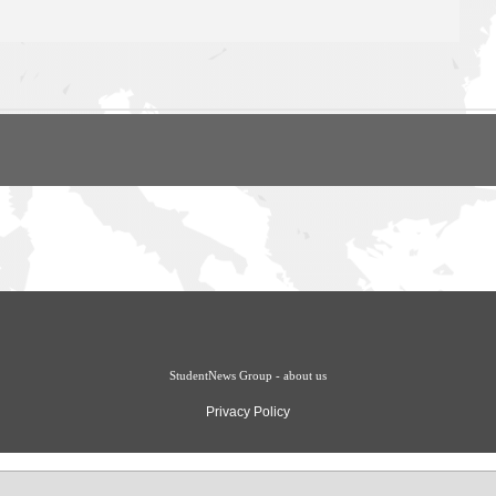
StudentNews Group - about us
Privacy Policy