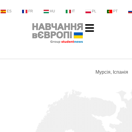
ES
FR
HU
IT
PL
PT
Мурсія, Іспанія