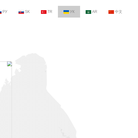
РУ
SK
TR
УК
AR
中文