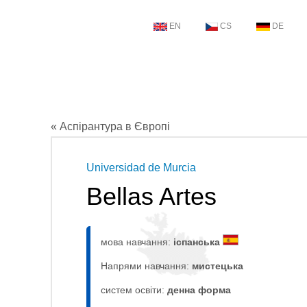
EN
CS
DE
« Аспірантура в Європі
Universidad de Murcia
Bellas Artes
мова навчання:
іспанська
Напрями навчання:
мистецькa
систем освіти:
денна форма