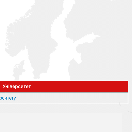
Університет
ерситету