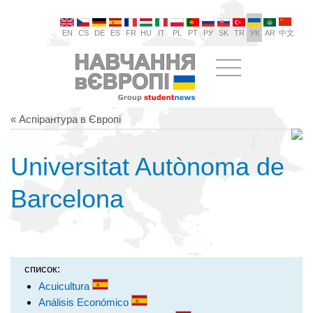
EN
CS
DE
ES
FR
HU
IT
PL
PT
РУ
SK
TR
УК
AR
中文
« Аспірантура в Європі
Universitat Autònoma de
Barcelona
список:
Acuicultura
Análisis Económico