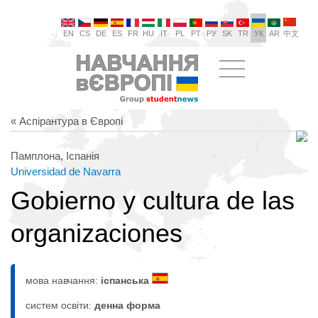
EN
CS
DE
ES
FR
HU
IT
PL
PT
РУ
SK
TR
УК
AR
中文
« Аспірантура в Європі
Памплона, Іспанія
Universidad de Navarra
Gobierno y cultura de las
organizaciones
мова навчання:
іспанська
систем освіти:
денна форма