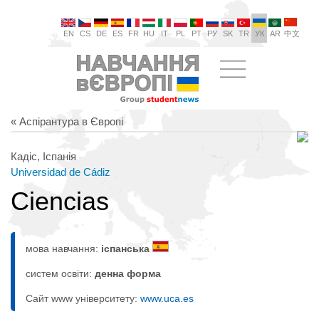
EN
CS
DE
ES
FR
HU
IT
PL
PT
РУ
SK
TR
УК
AR
中文
« Аспірантура в Європі
Кадіс, Іспанія
Universidad de Cádiz
Ciencias
мова навчання:
іспанська
систем освіти:
денна форма
Сайт www університету:
www.uca.es