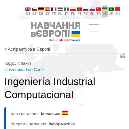
EN
CS
DE
ES
FR
HU
IT
PL
PT
РУ
SK
TR
УК
AR
中文
« Аспірантура в Європі
Кадіс, Іспанія
Universidad de Cádiz
Ingeniería Industrial
Computacional
мова навчання:
іспанська
Напрями навчання:
інформaтика