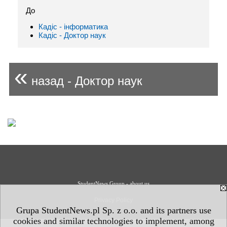
До
Кадіс - інформaтика
Кадіс - Доктор наук
«
назад - Доктор наук
StudentNews Group - about us
Privacy Policy
Grupa StudentNews.pl Sp. z o.o. and its partners use
cookies and similar technologies to implement, among