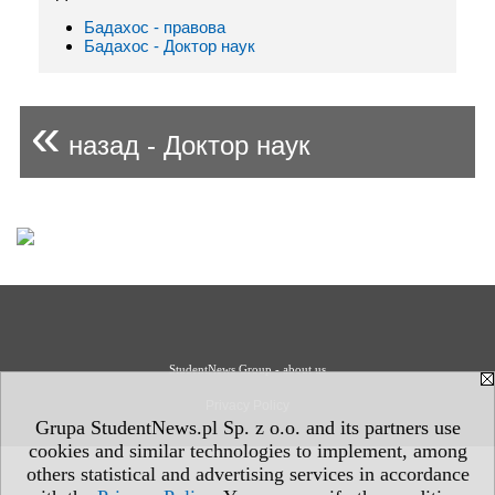
Бадахос - правовa
Бадахос - Доктор наук
«
назад - Доктор наук
StudentNews Group - about us
Privacy Policy
Grupa StudentNews.pl Sp. z o.o. and its partners use
cookies and similar technologies to implement, among
others statistical and advertising services in accordance