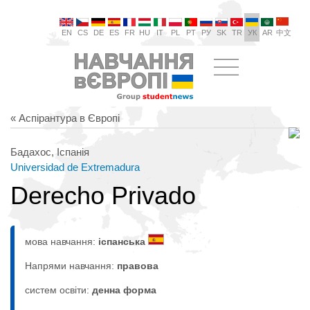
EN
CS
DE
ES
FR
HU
IT
PL
PT
РУ
SK
TR
УК
AR
中文
« Аспірантура в Європі
Бадахос, Іспанія
Universidad de Extremadura
Derecho Privado
мова навчання:
іспанська
Напрями навчання:
правовa
систем освіти:
денна форма