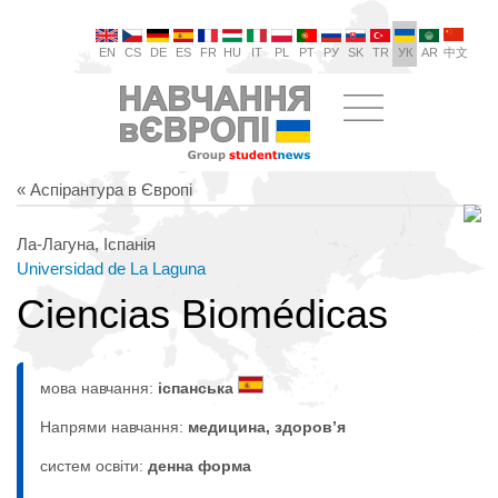
EN
CS
DE
ES
FR
HU
IT
PL
PT
РУ
SK
TR
УК
AR
中文
« Аспірантура в Європі
Ла-Лагуна, Іспанія
Universidad de La Laguna
Ciencias Biomédicas
мова навчання:
іспанська
Напрями навчання:
медицина, здоров’я
систем освіти:
денна форма