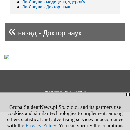
Ла-Лагуна - медицина, здоров’я
Ла-Лагуна - Доктор наук
«
назад - Доктор наук
StudentNews Group - about us
Privacy Policy
Grupa StudentNews.pl Sp. z o.o. and its partners use
cookies and similar technologies to implement, among
others statistical and advertising services in accordance
with the
Privacy Policy
. You can specify the conditions