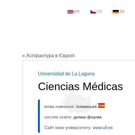
EN
CS
DE
« Аспірантура в Європі
Universidad de La Laguna
Ciencias Médicas
мова навчання:
іспанська
систем освіти:
денна форма
Сайт www університету:
www.ull.es