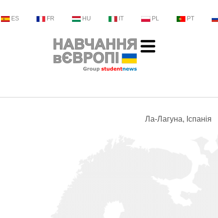
ES
FR
HU
IT
PL
PT
Ла-Лагуна, Іспанія