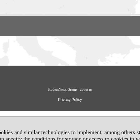
StudentNews Group - about us
Privacy Policy
okies and similar technologies to implement, among others sta
an specify the conditions for storage or access to cookies in 