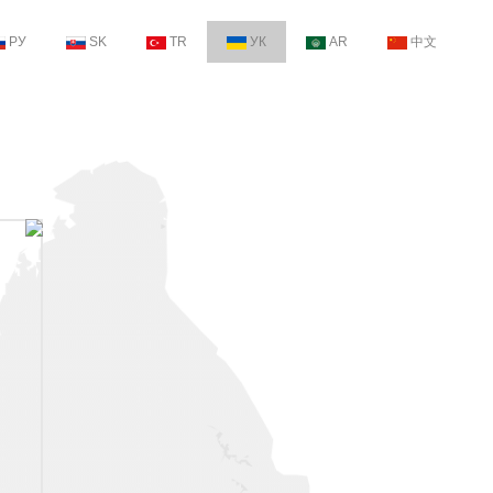
РУ
SK
TR
УК
AR
中文