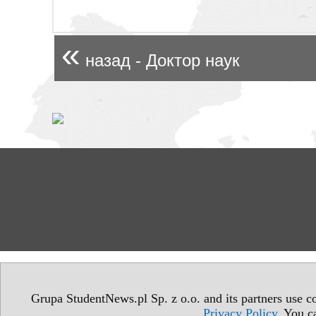
«
назад - Доктор наук
Grupa StudentNews.pl Sp. z o.o. and its partners use co
Privacy Policy
. You c