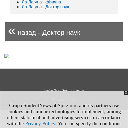
Ла-Лагуна - фізична
Ла-Лагуна - Доктор наук
«
назад - Доктор наук
StudentNews Group - about us
Privacy Policy
Grupa StudentNews.pl Sp. z o.o. and its partners use
cookies and similar technologies to implement, among
others statistical and advertising services in accordance
with the
Privacy Policy
. You can specify the conditions