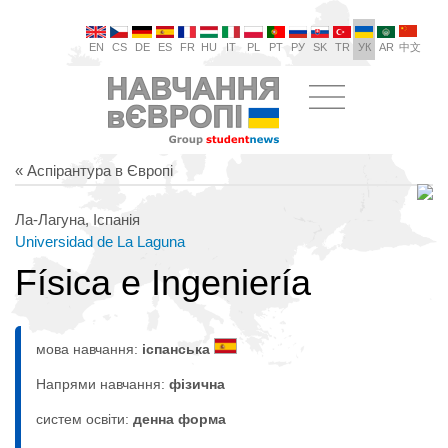
EN
CS
DE
ES
FR
HU
IT
PL
PT
РУ
SK
TR
УК
AR
中文
« Аспірантура в Європі
Ла-Лагуна, Іспанія
Universidad de La Laguna
Física e Ingeniería
мова навчання:
іспанська
Напрями навчання:
фізична
систем освіти:
денна форма