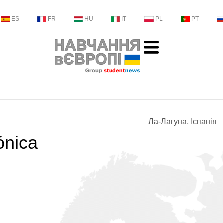
ES
FR
HU
IT
PL
PT
Ла-Лагуна, Іспанія
ónica