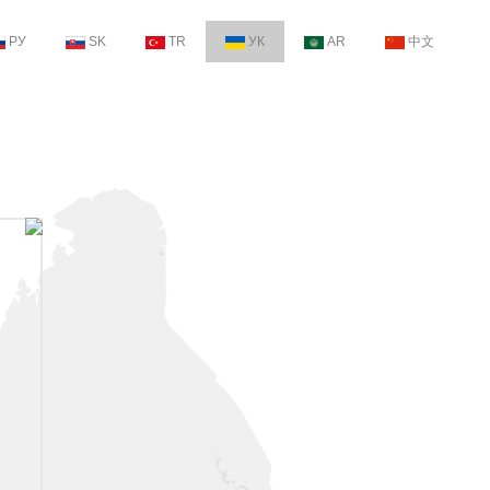
РУ
SK
TR
УК
AR
中文