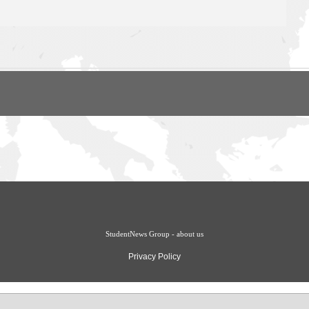
StudentNews Group - about us
Privacy Policy