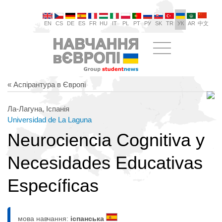
EN
CS
DE
ES
FR
HU
IT
PL
PT
РУ
SK
TR
УК
AR
中文
« Аспірантура в Європі
Ла-Лагуна, Іспанія
Universidad de La Laguna
Neurociencia Cognitiva y
Necesidades Educativas
Específicas
мова навчання:
іспанська