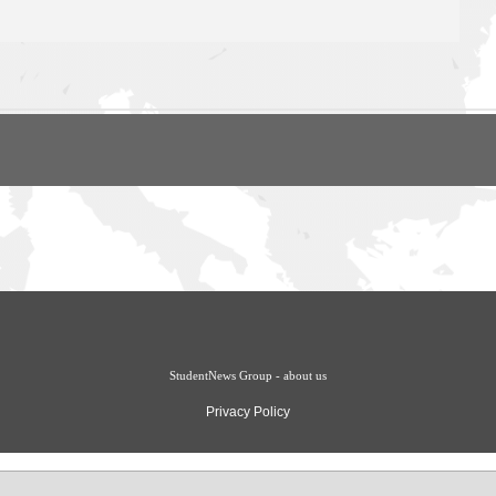
StudentNews Group - about us
Privacy Policy