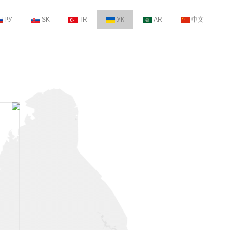
РУ
SK
TR
УК
AR
中文