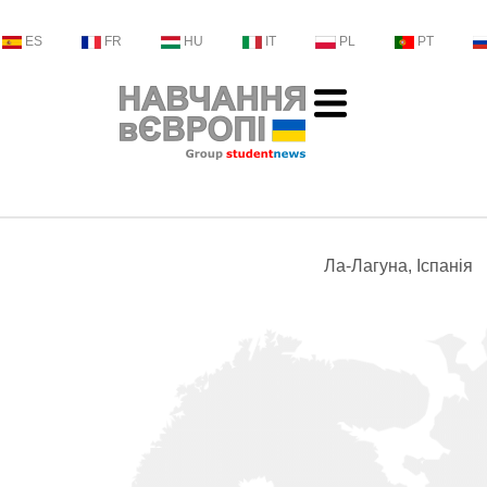
ES
FR
HU
IT
PL
PT
Ла-Лагуна, Іспанія