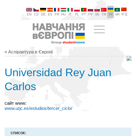
EN
CS
DE
ES
FR
HU
IT
PL
PT
РУ
SK
TR
УК
AR
中文
« Аспірантура в Європі
Universidad Rey Juan
Carlos
сайт www:
www.urjc.es/estudios/tercer_ciclo/
список: