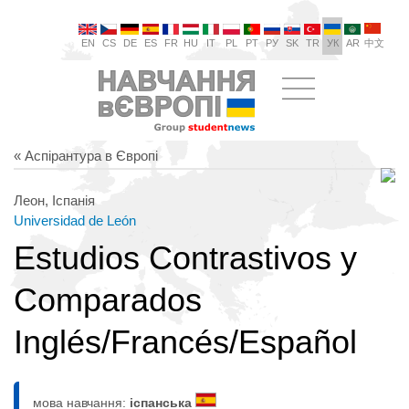
EN
CS
DE
ES
FR
HU
IT
PL
PT
РУ
SK
TR
УК
AR
中文
« Аспірантура в Європі
Леон, Іспанія
Universidad de León
Estudios Contrastivos y
Comparados
Inglés/Francés/Español
мова навчання:
іспанська