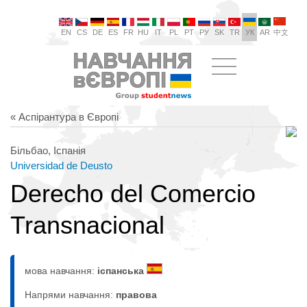
EN
CS
DE
ES
FR
HU
IT
PL
PT
РУ
SK
TR
УК
AR
中文
« Аспірантура в Європі
Більбао, Іспанія
Universidad de Deusto
Derecho del Comercio
Transnacional
мова навчання:
іспанська
Напрями навчання:
правовa