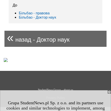
До
Більбао - правовa
Більбао - Доктор наук
«
назад - Доктор наук
StudentNews Group - about us
Privacy Policy
Grupa StudentNews.pl Sp. z o.o. and its partners use
cookies and similar technologies to implement, among