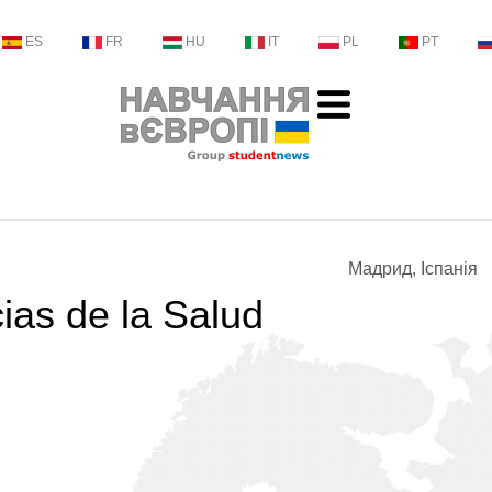
ES
FR
HU
IT
PL
PT
Мадрид, Іспанія
ias de la Salud