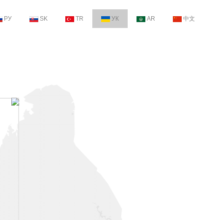
РУ
SK
TR
УК
AR
中文