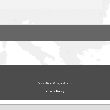
StudentNews Group - about us
Privacy Policy