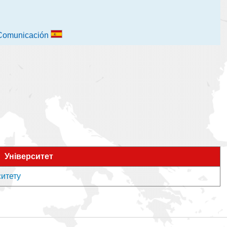
a Comunicación
Університет
ситету