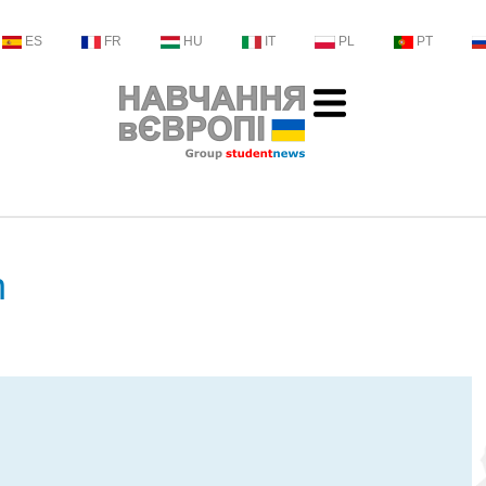
ES
FR
HU
IT
PL
PT
n