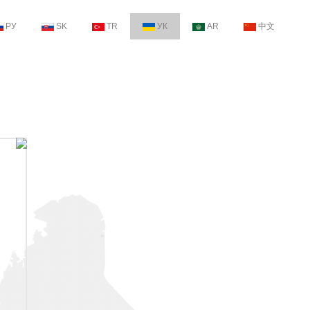
РУ
SK
TR
УК
AR
中文