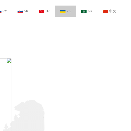
РУ
SK
TR
УК
AR
中文