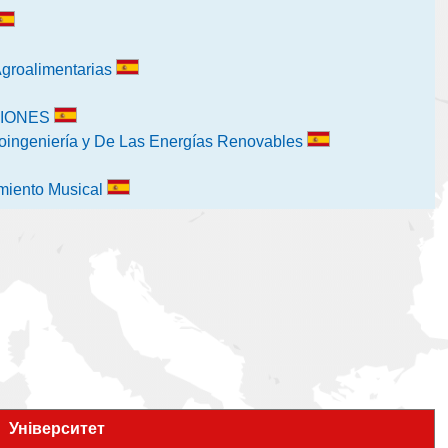
 Agroalimentarias
CIONES
ioingeniería y De Las Energías Renovables
imiento Musical
Університет