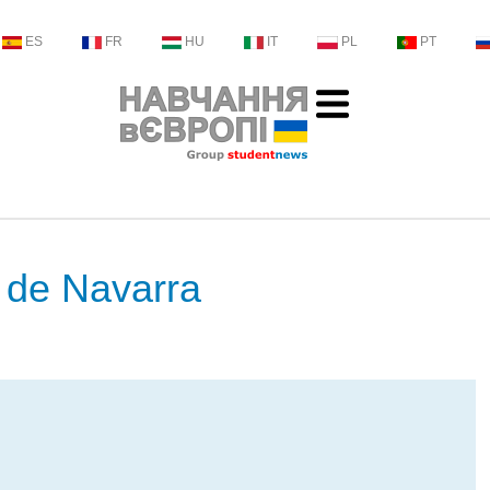
ES
FR
HU
IT
PL
PT
 de Navarra