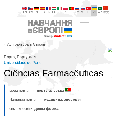
EN
CS
DE
ES
FR
HU
IT
PL
PT
РУ
SK
TR
УК
AR
中文
« Аспірантура в Європі
Порто, Португалія
Universidade do Porto
Ciências Farmacêuticas
мова навчання:
португальська
Напрями навчання:
медицина, здоров’я
систем освіти:
денна форма