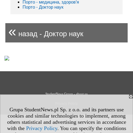
Порто - медицина, здоров’я
Порто - Доктор наук
«
назад - Доктор наук
StudentNews Group - about us
Privacy Policy
Grupa StudentNews.pl Sp. z o.o. and its partners use
cookies and similar technologies to implement, among
others statistical and advertising services in accordance
with the
Privacy Policy
. You can specify the conditions