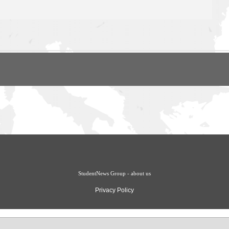
StudentNews Group - about us
Privacy Policy