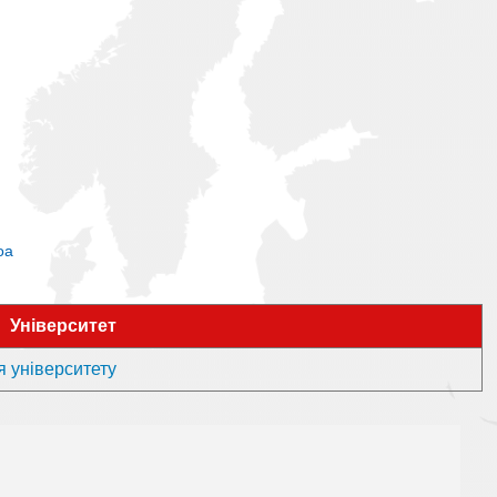
oa
Університет
я університету