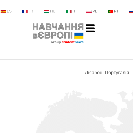
ES
FR
HU
IT
PL
PT
Лісабон, Португалія