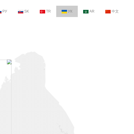
РУ
SK
TR
УК
AR
中文