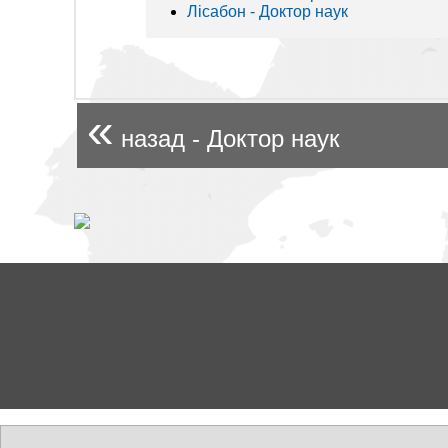
Лісабон - Доктор наук
«
назад - Доктор наук