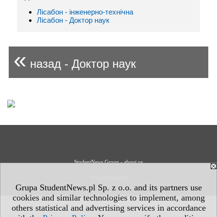
Лісабон - інженерно-технічна
Лісабон - Доктор наук
«
назад - Доктор наук
StudentNews Group - about us
Privacy Policy
Grupa StudentNews.pl Sp. z o.o. and its partners use
cookies and similar technologies to implement, among
others statistical and advertising services in accordance