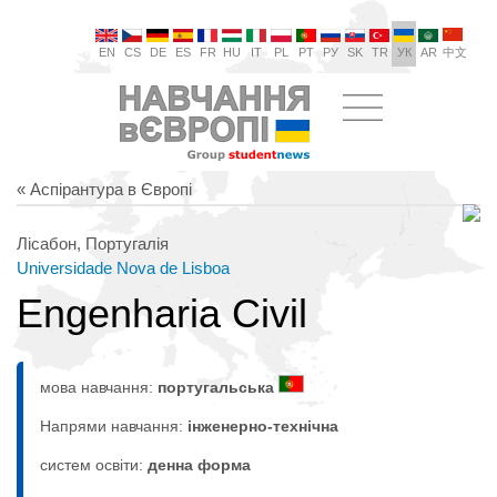
EN
CS
DE
ES
FR
HU
IT
PL
PT
РУ
SK
TR
УК
AR
中文
« Аспірантура в Європі
Лісабон, Португалія
Universidade Nova de Lisboa
Engenharia Civil
мова навчання:
португальська
Напрями навчання:
інженерно-технічна
систем освіти:
денна форма