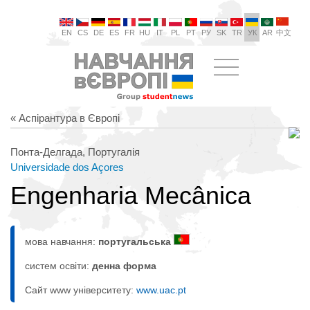
EN
CS
DE
ES
FR
HU
IT
PL
PT
РУ
SK
TR
УК
AR
中文
« Аспірантура в Європі
Понта-Делгада, Португалія
Universidade dos Açores
Engenharia Mecânica
мова навчання:
португальська
систем освіти:
денна форма
Сайт www університету:
www.uac.pt