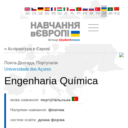
EN
CS
DE
ES
FR
HU
IT
PL
PT
РУ
SK
TR
УК
AR
中文
« Аспірантура в Європі
Понта-Делгада, Португалія
Universidade dos Açores
Engenharia Química
мова навчання:
португальська
Напрями навчання:
фізична
систем освіти:
денна форма