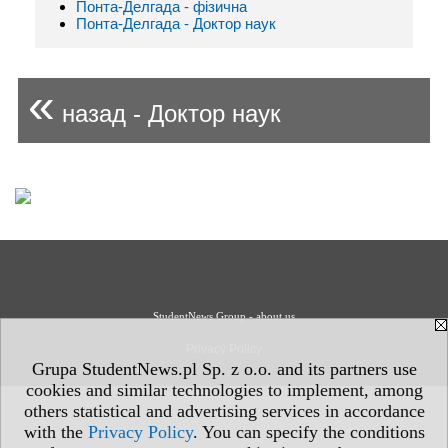
Понта-Делгада - фізична
Понта-Делгада - Доктор наук
«
назад - Доктор наук
StudentNews Group - about us
Privacy Policy
Grupa StudentNews.pl Sp. z o.o. and its partners use
cookies and similar technologies to implement, among
others statistical and advertising services in accordance
with the
Privacy Policy
. You can specify the conditions