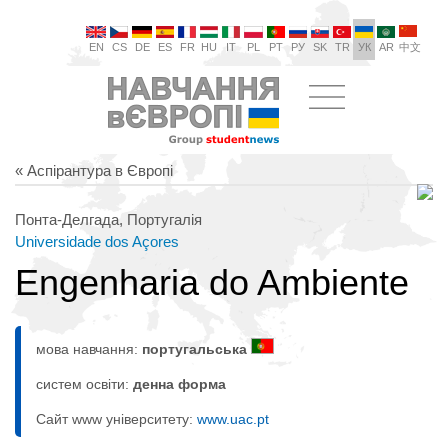
EN
CS
DE
ES
FR
HU
IT
PL
PT
РУ
SK
TR
УК
AR
中文
« Аспірантура в Європі
Понта-Делгада, Португалія
Universidade dos Açores
Engenharia do Ambiente
мова навчання:
португальська
систем освіти:
денна форма
Сайт www університету:
www.uac.pt